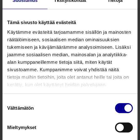
Suostumus
Yksityiskohdat
Tietoja
Vyötä on saatavilla neljää eri korkeutta, 2- paneelisesta
aina 5-paneeliseen malliin. Paneelien saumakohdasta
Tämä sivusto käyttää evästeitä
leikkaamalla on mahdollista tehdä myös 1-2 paneelinen
Käytämme evästeitä tarjoamamme sisällön ja mainosten
tuki. Tukeen voidaan leikata reikä esim. dreeniaukkoa
räätälöimiseen, sosiaalisen median ominaisuuksien
varten. VELCRO-tarran ansiosta tuki voidaan kiinnittää
tukemiseen ja kävijämäärämme analysoimiseen. Lisäksi
aina uudelleen ja potilas pystyy itse säätämään tuen
jaamme sosiaalisen median, mainosalan ja analytiikka-
määrää, sillä tarra kiinnittyy ympäri vyötä. Dale-
alan kumppaneillemme tietoja siitä, miten käytät
abdominaalituki on monikäyttöinen ja pestävä. Tuki ei
sivustoamme. Kumppanimme voivat yhdistää näitä
sisällä lateksia.
tietoja muihin tietoihin, joita olet antanut heille tai joita on
kerätty, kun olet käyttänyt heidän palvelujaan.
* HUOM! Alla ilmoitetut pituudet ovat
venyttämättömät koot. Tuen tulee kuitenkin olla
Suostumuksen
pidempi, kuin käyttäjän uuman ympärysmitta,
Välttämätön
valinta
jotta pystyt kiinnittämään tuen hyvin paikoilleen.
Mieltymykset
Korkeus 15 cm, 2-paneelinen