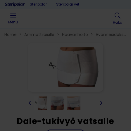
Skip to content
Steripolar
Steripolar vet
Menu
Haku
Home
>
Ammattilaisille
>
Haavanhoito
>
Avannesidokset​
ja -tukivyöt
>
<
>
Dale-tukivyö vatsalle