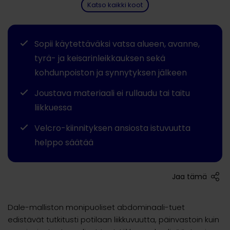
Katso kaikki koot
Sopii käytettäväksi vatsa alueen, avanne,
tyrä- ja keisarinleikkauksen sekä
kohdunpoiston ja synnytyksen jälkeen
Joustava materiaali ei rullaudu tai taitu
liikkuessa
Velcro-kiinnityksen ansiosta istuvuutta
helppo säätää
Jaa tämä
Dale-malliston monipuoliset abdominaali-tuet
edistävät tutkitusti potilaan liikkuvuutta, päinvastoin kuin