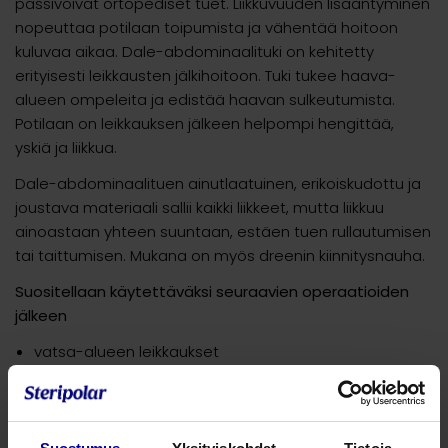
passivoivat ortopediset tuet. Liikkuvuuden lisääntyminen
nopeuttaa potilaan toipumista ja vähentää hoitoon
kuluvaa aikaa. Dale-abdominaalituki on kehitetty
erityisesti leikkausten jälkihoitoon. Tuki tukee haava-
alueen ompeleita ja edistää haavan sulkeutumista.
Potilaan on leikkauksen jälkeen helpompi hengittää,
yskiä ja liikkua.
Dale-abdominaalituen ainutlaatuinen, erikoiskudottu ja
joustava materiaali sallii kaikki liikkeet, mutta liikkuu
ainoastaan yhteen suuntaan, estäen tuen rullautumisen
tai taittumisen. Mukana on myös dreenin kiinnitysnauha.
Suositellaan käytettäväksi seuraavien operaatioiden
jälkeen
vatsa-alueen leikkaukset
avanne- ja tyräleikkaukset
kohdunpoisto
keisarinleikkaus tai synnytys