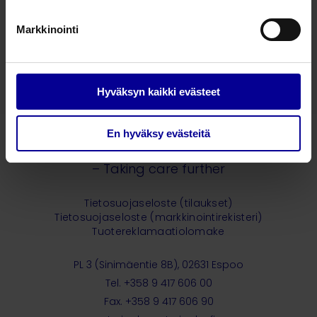
Liittyvät tuotteet
Markkinointi
Lisätarvikkeet
Ultraäänilaitteiden lisätarvikkeet​
Hyväksyn kaikki evästeet
En hyväksy evästeitä
– Taking care further
Tietosuojaseloste (tilaukset)
Tietosuojaseloste (markkinointirekisteri)
Tuotereklamaatiolomake
PL 3 (Sinimäentie 8B), 02631 Espoo
Tel. +358 9 417 606 00
Fax. +358 9 417 606 90