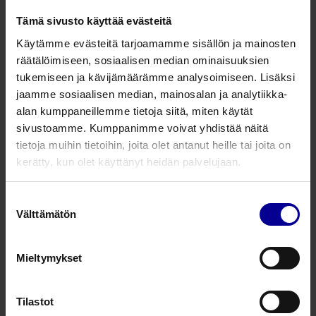
ultraäänilaitteisiin
Tämä sivusto käyttää evästeitä
Katso kaikki koot
Käytämme evästeitä tarjoamamme sisällön ja mainosten
räätälöimiseen, sosiaalisen median ominaisuuksien
Jaa tämä
tukemiseen ja kävijämäärämme analysoimiseen. Lisäksi
jaamme sosiaalisen median, mainosalan ja analytiikka-
alan kumppaneillemme tietoja siitä, miten käytät
Sonyn tulostimet ultraäänilaitteisiin
sivustoamme. Kumppanimme voivat yhdistää näitä
tietoja muihin tietoihin, joita olet antanut heille tai joita on
Tuotenumero
Tuotekuvaus
kerätty, kun olet käyttänyt heidän palvelujaan.
UPX898MD
SONY mustavalkoinen analoginen digitaali
Suostumuksen
Välttämätön
valinta
Kysy lisää tuotteesta
Mieltymykset
Tilastot