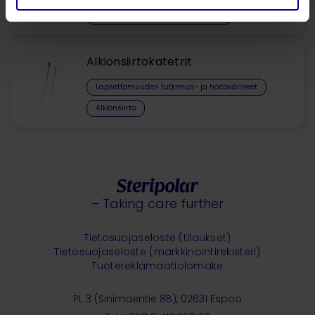
Lapsettomuuden hoito ja tutkimus
Alkionsiirtokatetrit
Lapsettomuuden tutkimus- ja hoitovälineet
Alkionsiirto
– Taking care further
Tietosuojaseloste (tilaukset)
Tietosuojaseloste (markkinointirekisteri)
Tuotereklamaatiolomake
PL 3 (Sinimäentie 8B), 02631 Espoo