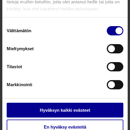
tietoja muihin tietoihin, joita olet antanut heille tai joita on
kerätty, kun olet käyttänyt heidän palvelujaan.
770300TL
Munasolupunktioneula
17G x 33cm x
Suostumuksen
Välttämätön
valinta
Kysy lisää tuotteesta
Mieltymykset
Liittyvät tuotteet
Tilastot
HSSG-katetri – rigidinjector
Markkinointi
Lapsettomuuden tutkimus- ja hoitovälineet
HSSG-tutkimus
Hyväksyn kaikki evästeet
Inseminaatiokatetrit
En hyväksy evästeitä
Gynekologiset näytteenotto- ja tutkimusvälineet