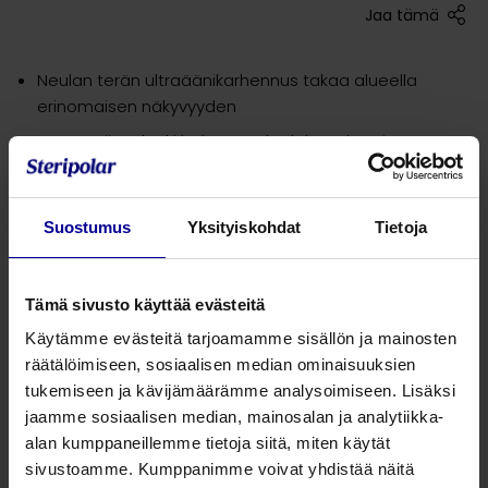
Jaa tämä
Neulan terän ultraäänikarhennus takaa alueella
erinomaisen näkyvyyden
Terävä viisto kärki helpottaa kudoksen läpäisyä
Neulan paksuus 16G ja 17G, neulan pituus 33cm
Letkuston pituus 90cm (saatavilla myös muita
Suostumus
Yksityiskohdat
Tietoja
pituuksia)
Tukeva ja sormille muotoiltu käsiosa, jossa merkintä
terän asennosta, lisäämään käyttövarmuutta ja -
Tämä sivusto käyttää evästeitä
mukavuutta
Käytämme evästeitä tarjoamamme sisällön ja mainosten
Saatavana myös muita kokoja, kysy lisää!
räätälöimiseen, sosiaalisen median ominaisuuksien
tukemiseen ja kävijämäärämme analysoimiseen. Lisäksi
jaamme sosiaalisen median, mainosalan ja analytiikka-
Tuotenumero
Tuotekuvaus
Koko
alan kumppaneillemme tietoja siitä, miten käytät
sivustoamme. Kumppanimme voivat yhdistää näitä
770307TL
Munasolupunktioneula
16G x 33cm x