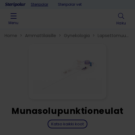
Skip to content
Steripolar
Steripolar vet
Menu
Haku
Home
>
Ammattilaisille
>
Gynekologia
>
Lapsettomuuden
tutkimus- ja hoitovälineet
>
Munasolupunktioneulat
Katso kaikki koot