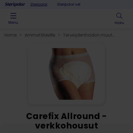
Skip to content
Steripolar
Steripolar vet
Menu
Haku
Home
>
Ammattilaisille
>
Terveydenhoidon muut
tuotteet
>
Verkkohousut
>
Carefix Allround -
verkkohousut