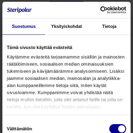
Katso kaikki koot
Jaa tämä
Suostumus
Yksityiskohdat
Tietoja
Allround -verkkohousut antavat maksimaalisen tuen
kaikille inkontinenssisuojille. Allround -verkkohousut ovat
Tämä sivusto käyttää evästeitä
erittäin käyttömukavat niiden joustavalankaisen ja
Käytämme evästeitä tarjoamamme sisällön ja mainosten
ainutlaatuisen neulontarakenteen ansiosta.
räätälöimiseen, sosiaalisen median ominaisuuksien
Materiaalit
tukemiseen ja kävijämäärämme analysoimiseen. Lisäksi
jaamme sosiaalisen median, mainosalan ja analytiikka-
87% polyesteria
alan kumppaneillemme tietoja siitä, miten käytät
13% elastaania
sivustoamme. Kumppanimme voivat yhdistää näitä
lateksiton
tietoja muihin tietoihin, joita olet antanut heille tai joita on
kerätty, kun olet käyttänyt heidän palvelujaan.
Tuotenumero
Tuotekuvaus
P
Suostumuksen
Välttämätön
valinta
07055001
Carefix Allround -verkkohousut, S
50