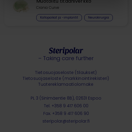
Muotoiltu titaaniverkko
Cranio Curve
Kallopaikat ja -implantit
Neurokirurgia
– Taking care further
Tietosuojaseloste (tilaukset)
Tietosuojaseloste (markkinointirekisteri)
Tuotereklamaatiolomake
PL 3 (Sinimäentie 8B), 02631 Espoo
Tel. +358 9 417 606 00
Fax. +358 9 417 606 90
steripolar@steripolar.fi