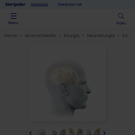
Skip to content
Steripolar
Steripolar vet
Menu
Haku
Home
>
Ammattilaisille
>
Kirurgia
>
Neurokirurgia
>
Kallop
ja -implantit
>
<
>