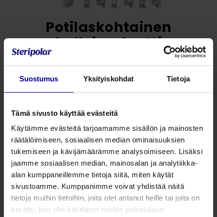
Potilaskohtainen
kalloimplantti
Katso kaikki koot
Suostumus
Yksityiskohdat
Tietoja
Soveltuu monimutkaisiin tapauksiin sekä
suurille defekteille
Tämä sivusto käyttää evästeitä
Käytämme evästeitä tarjoamamme sisällön ja mainosten
Yksinkertainen, nopea ja turvallinen
räätälöimiseen, sosiaalisen median ominaisuuksien
tilausprosessi
tukemiseen ja kävijämäärämme analysoimiseen. Lisäksi
jaamme sosiaalisen median, mainosalan ja analytiikka-
alan kumppaneillemme tietoja siitä, miten käytät
Jaa tämä
sivustoamme. Kumppanimme voivat yhdistää näitä
evoShape
tietoja muihin tietoihin, joita olet antanut heille tai joita on
kerätty, kun olet käyttänyt heidän palvelujaan.