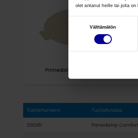
olet antanut heille tai joita o
Suostumuksen
Välttämätön
valinta
Primedistrip Comfort, pyöreä
Tuotenumero
Tuotekuvaus
200361
Primedistrip Comfor