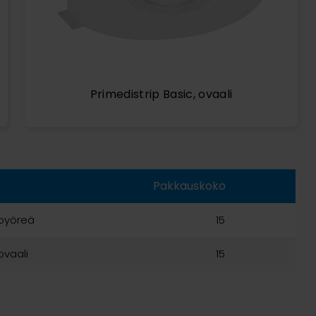
Primedistrip Basic, ovaali
Pakkauskoko
 pyöreä
15
ovaali
15