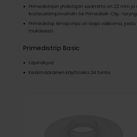
Primedistripin yhdistäjän sisämitta on 22 mm ja 
kosteuslämpövaihdin tai Primedisilk-Clip -laryn
Primedistrip liimapohjia on laaja valikoima, jost
mukaisesti
Primedistrip Basic
Läpinäkyvä
Keskimääräinen käyttöaika 24 tuntia