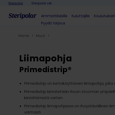
Skip to content
Steripolar
Steripolar vet
Ammattilaisille
Kuluttajille
Koulutukset
Pyydä tarjous
Home
>
Muut
>
Liimapohja
Primedistrip®
Primedistrip on kertakäyttöinen liimapohja, joka 
Primedistrip kiinnitetään ihoon stooman ympäri
kiinnittämistä varten
Primedistrip liimapohjassa on ihoystävällinen lii
varmasti