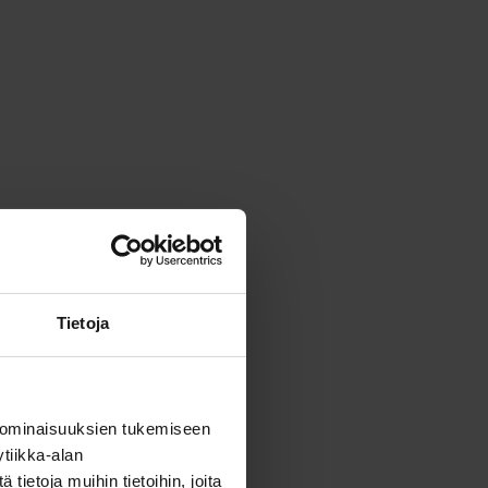
Tietoja
 ominaisuuksien tukemiseen
tiikka-alan
ietoja muihin tietoihin, joita