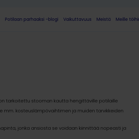
Potilaan parhaaksi -blogi
Vaikuttavuus
Meistä
Meille töih
on tarkoitettu stooman kautta hengittäville potilaille
lle mm. kosteuslämpövaihtimen ja muiden tarvikkeiden
mapinta, jonka ansiosta se voidaan kiinnittää nopeasti ja