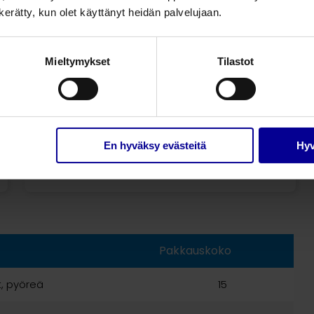
n kerätty, kun olet käyttänyt heidän palvelujaan.
Mieltymykset
Tilastot
En hyväksy evästeitä
Hyv
Primedistrip Comfort, ovaali
Pakkauskoko
t, pyöreä
15