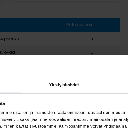
Pakkauskoko
us, pyöreä
15
s, ovaali
15
Yksityiskohdat
aalia
itä
mme sisällön ja mainosten räätälöimiseen, sosiaalisen median
iseen. Lisäksi jaamme sosiaalisen median, mainosalan ja analy
, miten käytät sivustoamme. Kumppanimme voivat yhdistää näitä t