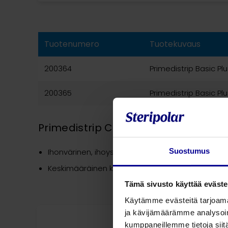
Tuotenumero
Tuotekuvaus
200364
Primedistrip Basic Pl
200365
Primedistrip Basic Plu
Primedistrip Comfort
Suostumus
Ihonvärinen, ihoystävällistä hydrocolloid-materi
Keskimääräinen käyttöaika 36 tuntia
Tämä sivusto käyttää eväste
Käytämme evästeitä tarjoama
ja kävijämäärämme analysoim
kumppaneillemme tietoja siitä