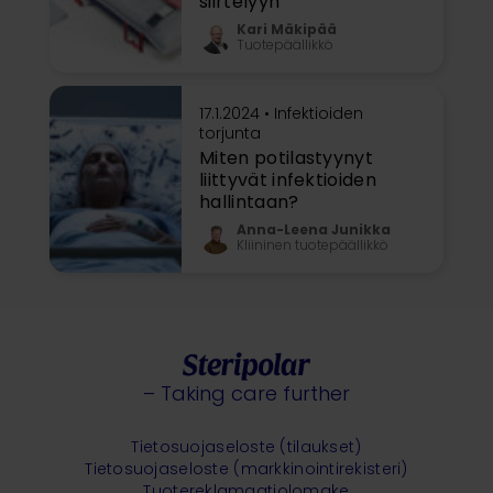
siirtelyyn
Kari Mäkipää
Tuotepäällikkö
17.1.2024 •
Infektioiden
torjunta
Miten potilastyynyt
liittyvät infektioiden
hallintaan?
Anna-Leena Junikka
Kliininen tuotepäällikkö
– Taking care further
Tietosuojaseloste (tilaukset)
Tietosuojaseloste (markkinointirekisteri)
Tuotereklamaatiolomake