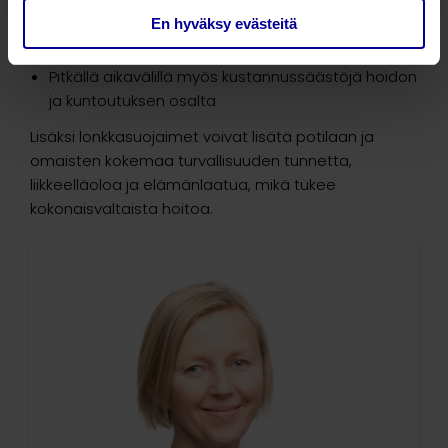
Kivun, komplikaatioiden ja kuolleisuuden riskin
En hyväksy evästeitä
pienentyminen
Pitkällä aikavälillä myös kustannussäästöjä hoidon
ja kuntoutuksen osalta
Lisäksi lonkkasuojaimet voivat lisätä potilaan ja
omaisten kokemaa turvallisuuden tunnetta,
liikkeelläoloa ja elämänlaatua, mikä tukee
kokonaisvaltaista hoitoa.