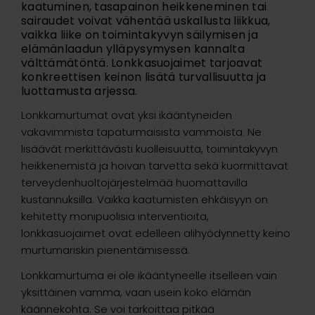
kaatuminen, tasapainon heikkeneminen tai
sairaudet voivat vähentää uskallusta liikkua,
vaikka liike on toimintakyvyn säilymisen ja
elämänlaadun ylläpysymysen kannalta
välttämätöntä. Lonkkasuojaimet tarjoavat
konkreettisen keinon lisätä turvallisuutta ja
luottamusta arjessa.
Lonkkamurtumat ovat yksi ikääntyneiden
vakavimmista tapaturmaisista vammoista. Ne
lisäävät merkittävästi kuolleisuutta, toimintakyvyn
heikkenemistä ja hoivan tarvetta sekä kuormittavat
terveydenhuoltojärjestelmää huomattavilla
kustannuksilla. Vaikka kaatumisten ehkäisyyn on
kehitetty monipuolisia interventioita,
lonkkasuojaimet ovat edelleen alihyödynnetty keino
murtumariskin pienentämisessä.
Lonkkamurtuma ei ole ikääntyneelle itselleen vain
yksittäinen vamma, vaan usein koko elämän
käännekohta. Se voi tarkoittaa pitkää