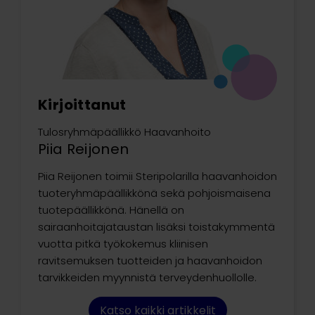
Kirjoittanut
Tulosryhmäpäällikkö Haavanhoito
Piia Reijonen
Piia Reijonen toimii Steripolarilla haavanhoidon
tuoteryhmäpäällikkönä sekä pohjoismaisena
tuotepäällikkönä. Hänellä on
sairaanhoitajataustan lisäksi toistakymmentä
vuotta pitkä työkokemus kliinisen
ravitsemuksen tuotteiden ja haavanhoidon
tarvikkeiden myynnistä terveydenhuollolle.
Katso kaikki artikkelit