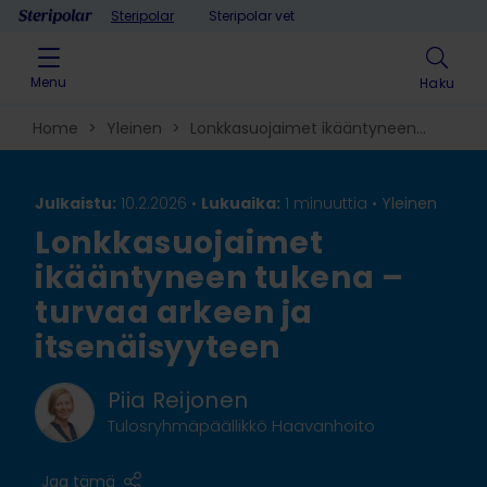
Skip to content
Steripolar
Steripolar vet
Menu
Haku
Home
>
Yleinen
>
Lonkkasuojaimet ikääntyneen
tukena – turvaa arkeen ja itsenäisyyteen
Julkaistu:
10.2.2026 •
Lukuaika:
1 minuuttia
•
Yleinen
Lonkkasuojaimet
ikääntyneen tukena –
turvaa arkeen ja
itsenäisyyteen
Piia Reijonen
Tulosryhmäpäällikkö Haavanhoito
Jaa tämä