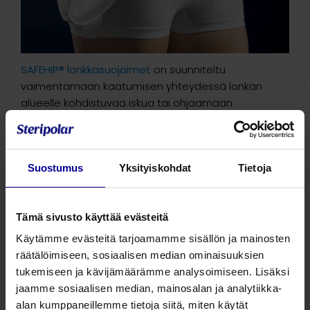
SAFEHIP® lonkkasuojaimet
on suunniteltu
vaimentamaan kaatumisen yhteydessä lonkan
alueelle kohdistuvaa iskua tai ohjaamaan
iskuvoimaa pois reisiluun kaulasta. Suojaimet voivat
olla
pehmeitä suojaimia
, jotka jakavat iskuenergiaa
laajemmalle alueelle.
Suostumus
Yksityiskohdat
Tietoja
Nykyiset
SAFEHIP® mallit
on kehitetty huomattavasti
aiempaa ergonomisemmiksi ja
huomaamattomammiksi, mikä parantaa
Tämä sivusto käyttää evästeitä
käyttömukavuutta ja hoitomyöntyvyyttä.
Käytämme evästeitä tarjoamamme sisällön ja mainosten
Näyttö lonkkasuojainten hyödyistä
räätälöimiseen, sosiaalisen median ominaisuuksien
tukemiseen ja kävijämäärämme analysoimiseen. Lisäksi
Tutkimusnäyttö viittaa siihen
, että lonkkasuojaimet
jaamme sosiaalisen median, mainosalan ja analytiikka-
voivat vähentää lonkkamurtumien ilmaantuvuutta
alan kumppaneillemme tietoja siitä, miten käytät