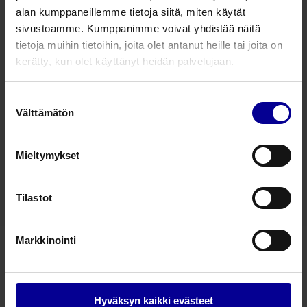
26.1.2024 •
Leikkausasennot
alan kumppaneillemme tietoja siitä, miten käytät
Pink Pad Air Assist
sivustoamme. Kumppanimme voivat yhdistää näitä
asentopatjalla lisää
tietoja muihin tietoihin, joita olet antanut heille tai joita on
turvallisuutta potilaiden
siirtelyyn
kerätty, kun olet käyttänyt heidän palvelujaan.
Kari Mäkipää
Tuotepäällikkö
Suostumuksen
Välttämätön
valinta
17.1.2024 •
Infektioiden torjunta
Miten potilastyynyt liittyvät
Mieltymykset
infektioiden hallintaan?
Anna-Leena Junikka
Kliininen tuotepäällikkö
Tilastot
Markkinointi
– Taking care further
Hyväksyn kaikki evästeet