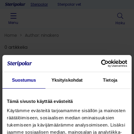
Skip to content
Steripolar
Steripolar vet
Menu
Haku
Home
>
Author: ninakero
0 artikkelia
Suositellut artikkelit
Suostumus
Yksityiskohdat
Tietoja
9.4.2024 •
Infektioiden torjunta
SleepAngel-tuotteilla säästät
kustannuksia ja vaikutat
Tämä sivusto käyttää evästeitä
positiivisesti hiilijalanjälkeen
Käytämme evästeitä tarjoamamme sisällön ja mainosten
Anna-Leena Junikka
Kliininen tuotepäällikkö
räätälöimiseen, sosiaalisen median ominaisuuksien
tukemiseen ja kävijämäärämme analysoimiseen. Lisäksi
jaamme sosiaalisen median, mainosalan ja analytiikka-